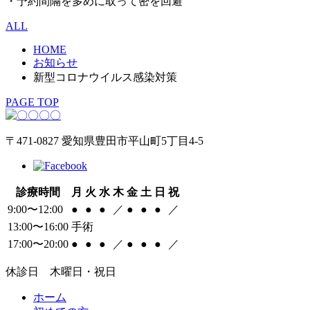
・予約間隔を多めに取って密を回避
ALL
HOME
お知らせ
新型コロナウイルス感染対策
PAGE TOP
〒471-0827 愛知県豊田市平山町5丁目4-5
診療時間
月
火
水
木
金
土
日
祝
9:00〜12:00
●
●
●
／
●
●
●
／
13:00〜16:00
手術
17:00〜20:00
●
●
●
／
●
●
●
／
休診日 木曜日・祝日
ホーム