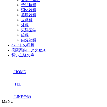
予防接種
消化器科
循環器科
皮膚科
外科
東洋医学
歯科
内分泌科
ペットの病気
病院案内・アクセス
飼い主様の声
HOME
TEL
LINE予約
MENU