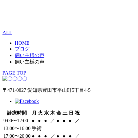
ALL
HOME
ブログ
飼い主様の声
飼い主様の声
PAGE TOP
〒471-0827 愛知県豊田市平山町5丁目4-5
診療時間
月
火
水
木
金
土
日
祝
9:00〜12:00
●
●
●
／
●
●
●
／
13:00〜16:00
手術
17:00〜20:00
●
●
●
／
●
●
●
／