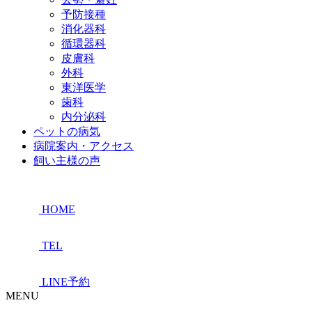
予防接種
消化器科
循環器科
皮膚科
外科
東洋医学
歯科
内分泌科
ペットの病気
病院案内・アクセス
飼い主様の声
HOME
TEL
LINE予約
MENU